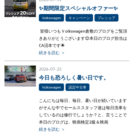
✨期間限定スペシャルオファー✨
Volkswagen
キャンペーン
プレシェア
皆様いつもＶolkswagen倉敷のブログをご覧頂
きありがとうございます😌本日のブログ担当は
CA沼本です🌟
続きを読む ＞
2026-07-25
今日も恐ろしく暑い日です。
Volkswagen
認定中古車
こんにちは毎日、毎日、暑い日が続いています
がそんな中でセールススタッフ達は毎日洗車を
しているのは修行でしょうか？と、言うことで
本日のブログは、映画検定2級＆映画
続きを読む ＞