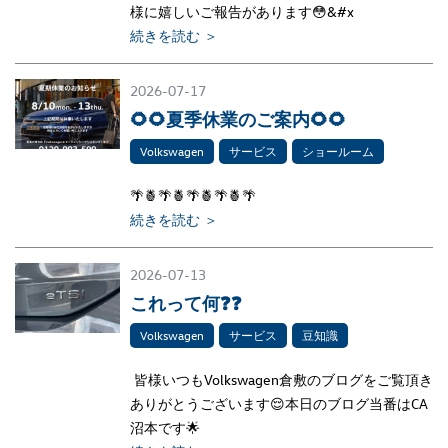
様に嬉しいご報告があります😳&#x
続きを読む ＞
2026-07-17
🌻🌻夏季休業のご案内🌻🌻
Volkswagen
サービス
ショールーム
🌴🍍🌴🍍🌴🍍🌴🍍🌴
続きを読む ＞
2026-07-13
これって何❓❓
Volkswagen
サービス
豆知識
皆様いつもVolkswagen倉敷のブログをご覧頂き
ありがとうございます😌本日のブログ当番はCA
沼本です🌟