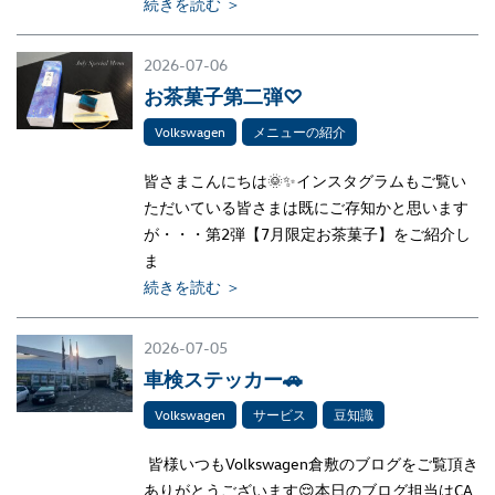
続きを読む ＞
2026-07-06
お茶菓子第二弾♡
Volkswagen
メニューの紹介
皆さまこんにちは🌞✨インスタグラムもご覧い
ただいている皆さまは既にご存知かと思います
が・・・第2弾【7月限定お茶菓子】をご紹介し
ま
続きを読む ＞
2026-07-05
車検ステッカー🚗
Volkswagen
サービス
豆知識
皆様いつもVolkswagen倉敷のブログをご覧頂き
ありがとうございます😌本日のブログ担当はCA