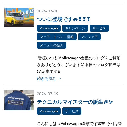
2026-07-20
ついに登場です🚗❣❣❣
Volkswagen
キャンペーン
サービス
フェア イベント情報
プレシェア
メニューの紹介
皆様いつもＶolkswagen倉敷のブログをご覧頂
きありがとうございます😌本日のブログ担当は
CA沼本です💫
続きを読む ＞
2026-07-19
テクニカルマイスターの誕生🎉✨
Volkswagen
サービス
こんにちは☺Volkswagen倉敷です🚘💖 今回は皆