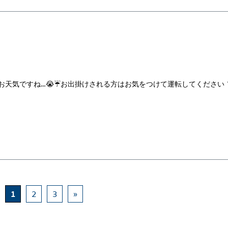
天気ですね…😭☔お出掛けされる方はお気をつけて運転してください 
1
2
3
»