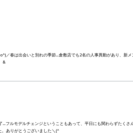
^o^)／春は出会いと別れの季節…倉敷店でも2名の人事異動があり、新メ
 &
目が終了…フルモデルチェンジということもあって、平日にも関わらずたくさ
。ありがとうございました＼(^