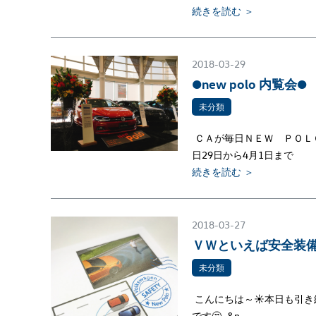
続きを読む ＞
2018-03-29
●new polo 内覧会●
未分類
ＣＡが毎日ＮＥＷ ＰＯＬ
日29日から4月1日まで
続きを読む ＞
2018-03-27
ＶＷといえば安全装
未分類
こんにちは～☀本日も引き
です🤔 &n